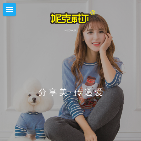
×
商品分类
首页
NICOVAER
所有商品分类
商店
产品系列
品牌阐述
历程
分 享 美 · 传 递 爱
联系我们